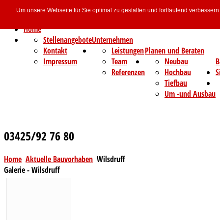
Um unsere Webseite für Sie optimal zu gestalten und fortlaufend verbesse
Home
Stellenangebote
Unternehmen
Kontakt
Leistungen
Planen und Beraten
Impressum
Team
Neubau
B
Referenzen
Hochbau
S
Tiefbau
Um -und Ausbau
03425/92 76 80
Home
Aktuelle Bauvorhaben
Wilsdruff
Galerie - Wilsdruff