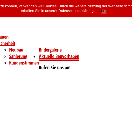
rn zu können, verwenden wir Cookies. Durch die weitere Nutzung der Webseite sti
erhalten Sie in unserer Datenschutzerklärung.
OK
auen
icherheit
Neubau
Bildergalerie
Sanierung
Aktuelle Bauvorhaben
Kundenstimmen
Rufen Sie uns an!