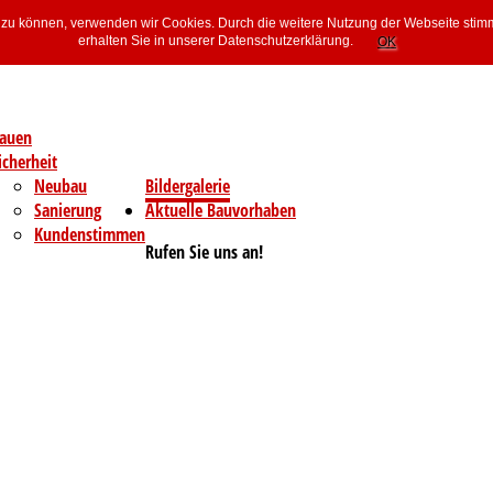
rn zu können, verwenden wir Cookies. Durch die weitere Nutzung der Webseite sti
erhalten Sie in unserer Datenschutzerklärung.
OK
auen
icherheit
Neubau
Bildergalerie
Sanierung
Aktuelle Bauvorhaben
Kundenstimmen
Rufen Sie uns an!