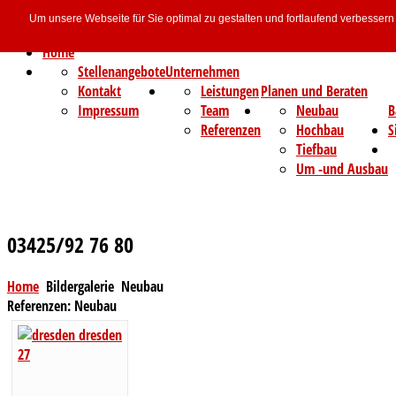
Um unsere Webseite für Sie optimal zu gestalten und fortlaufend verbesse
Home
Stellenangebote
Unternehmen
Kontakt
Leistungen
Planen und Beraten
Impressum
Team
Neubau
B
Referenzen
Hochbau
S
Tiefbau
Um -und Ausbau
03425/92 76 80
Home
Bildergalerie
Neubau
Referenzen: Neubau